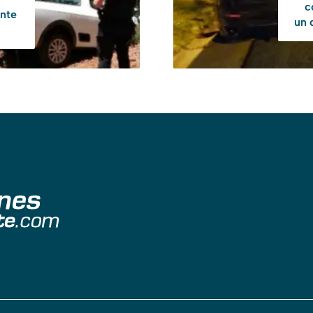
c
nte
un 