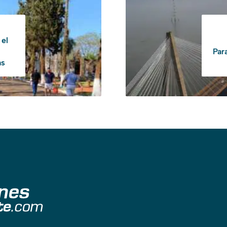
 el
Par
as