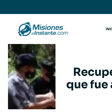
Saltar
al
contenido
INI
Recupe
que fue