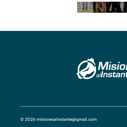
©
2026
misionesalinstante@gmail.com