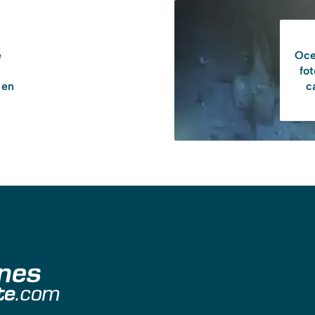
e
Oce
fot
 en
c