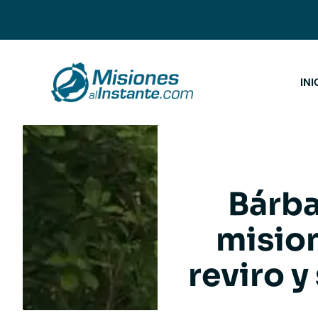
Saltar
al
contenido
INI
Bárba
mision
reviro y