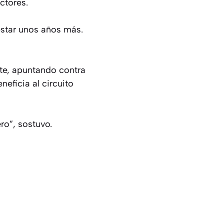
ctores.
estar unos años más.
nte, apuntando contra
neficia al circuito
ero”, sostuvo.