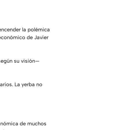
 encender la polémica
o económico de Javier
—según su visión—
tarios. La yerba no
económica de muchos