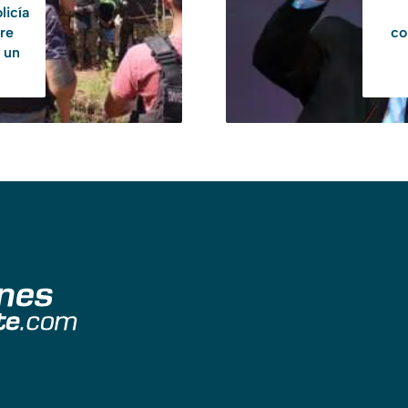
licía
re
co
s un