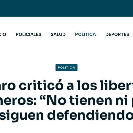
CIO
POLICIALES
SALUD
POLITICA
DEPORTES
POLITICA
ro criticó a los liber
eros: “No tienen ni 
 siguen defendiendo