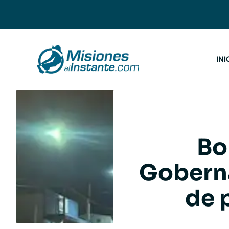
Saltar
al
contenido
INI
Bo
Gobern
de 