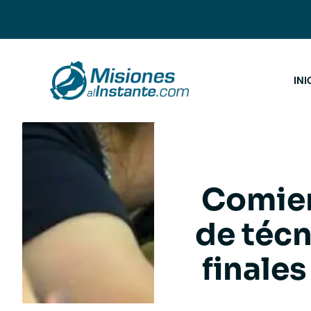
Saltar
al
contenido
INI
Comien
de técn
finales