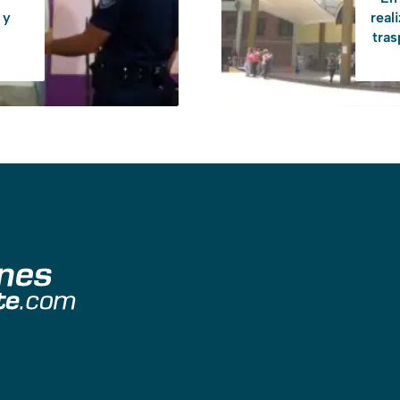
 y
real
tras