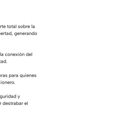
e total sobre la
ibertad, generando
la conexión del
tad.
oras para quienes
sionero.
eguridad y
 destrabar el