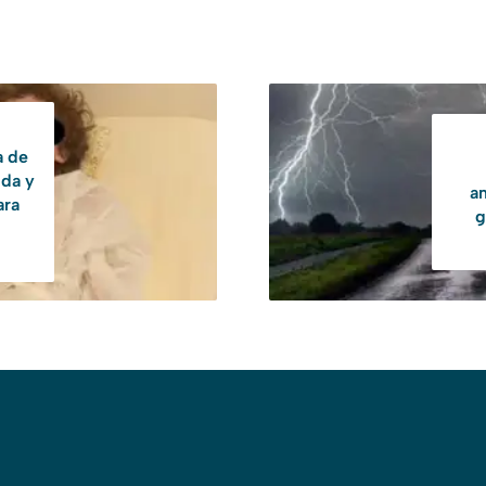
a de
uda y
a
ara
g