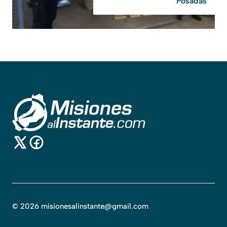
Posadas
©
2026
misionesalinstante@gmail.com