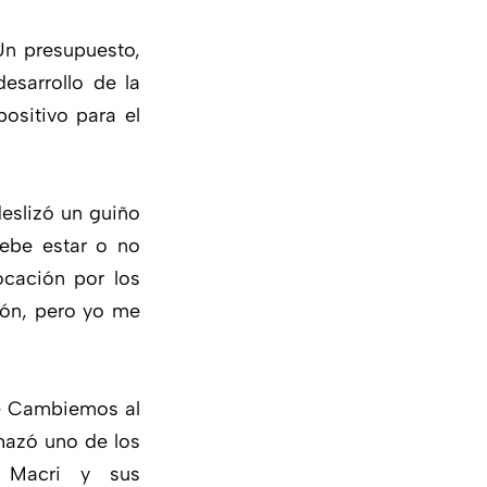
Un presupuesto,
esarrollo de la
ositivo para el
deslizó un guiño
debe estar o no
ocación por los
rón, pero yo me
de Cambiemos al
chazó uno de los
e Macri y sus