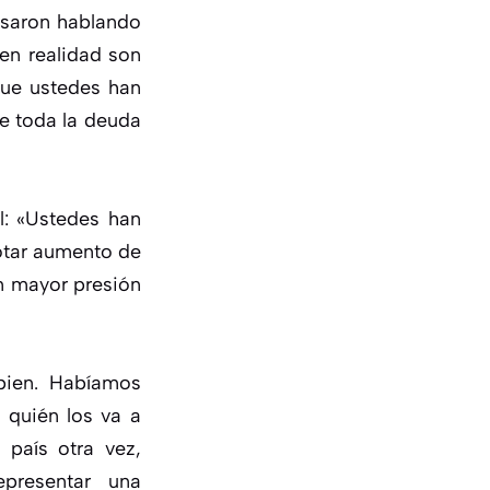
pasaron hablando
 en realidad son
que ustedes han
e toda la deuda
al: «Ustedes han
votar aumento de
on mayor presión
 bien. Habíamos
a quién los va a
 país otra vez,
epresentar una