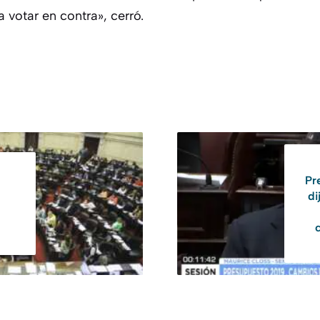
 a votar en contra», cerró.
Pr
di