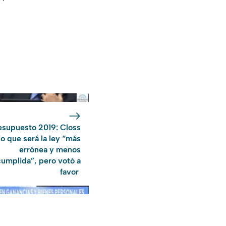
esupuesto 2019: Closs
jo que será la ley “más
errónea y menos
cumplida”, pero votó a
favor