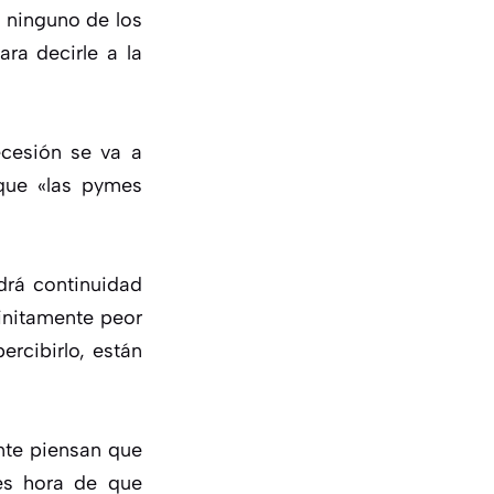
o ninguno de los
ra decirle a la
recesión se va a
rque «las pymes
drá continuidad
finitamente peor
ercibirlo, están
nte piensan que
es hora de que