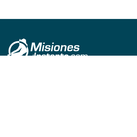
©
2026
misionesalinstante@gmail.com