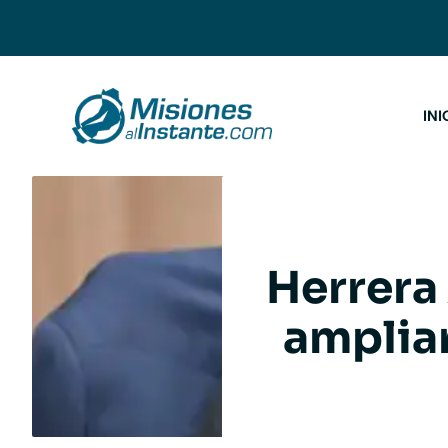
Saltar
al
contenido
INI
Herrera
amplia