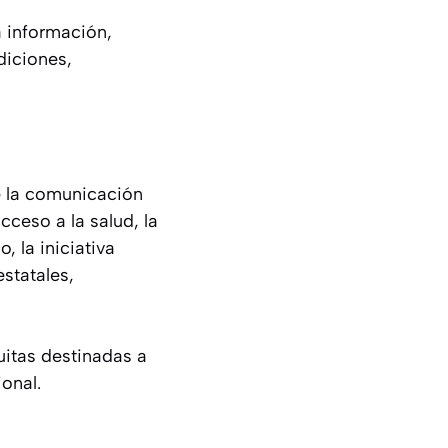
a información,
diciones,
e la comunicación
ceso a la salud, la
, la iniciativa
statales,
uitas destinadas a
ional.