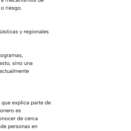
so a mecanismos de
 o riesgo.
üísticas y regionales
ctogramas,
asto, sino una
 actualmente
 que explica parte de
ionero es
conocer de cerca
 de personas en