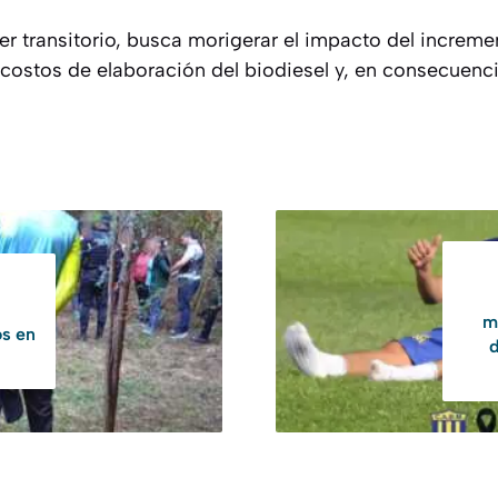
r transitorio, busca morigerar el impacto del increme
 costos de elaboración del biodiesel y, en consecuenci
m
os en
d