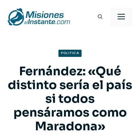
Saltar
al
Men
contenido
POLITICA
Fernández: «Qué
distinto sería el país
si todos
pensáramos como
Maradona»