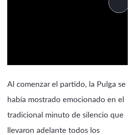
P
l
a
y
V
Al comenzar el partido, la Pulga se
i
había mostrado emocionado en el
d
tradicional minuto de silencio que
e
llevaron adelante todos los