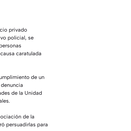
acio privado
o policial, se
 personas
 causa caratulada
cumplimiento de un
a denuncia
dades de la Unidad
ales.
ociación de la
ró persuadirlas para