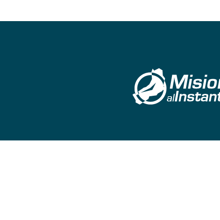
©
2026
misionesalinstante@gmail.com