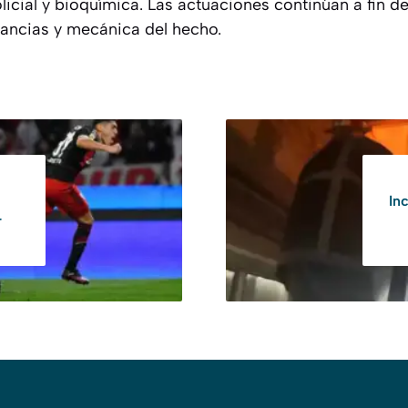
licial y bioquímica. Las actuaciones continúan a fin d
tancias y mecánica del hecho.
In
r