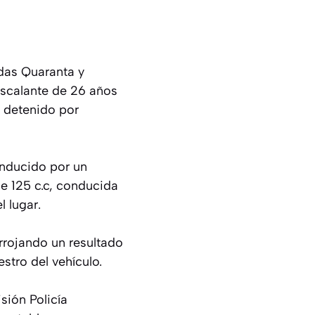
idas Quaranta y
Escalante de 26 años
e detenido por
onducido por un
e 125 c.c, conducida
l lugar.
arrojando un resultado
estro del vehículo.
isión Policía