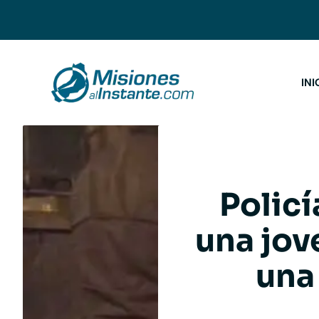
Saltar
al
contenido
INI
Policí
una jov
una