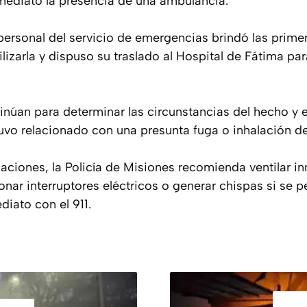
nmediato la presencia de una ambulancia.
ersonal del servicio de emergencias brindó las primer
ilizarla y dispuso su traslado al Hospital de Fátima p
núan para determinar las circunstancias del hecho y es
vo relacionado con una presunta fuga o inhalación de
uaciones, la Policía de Misiones recomienda ventilar 
onar interruptores eléctricos o generar chispas si se p
iato con el 911.