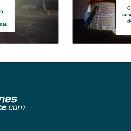
C
on
cel
d
onas