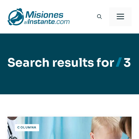
Saltar
al
Men
contenido
Search results for
3
COLUMNA