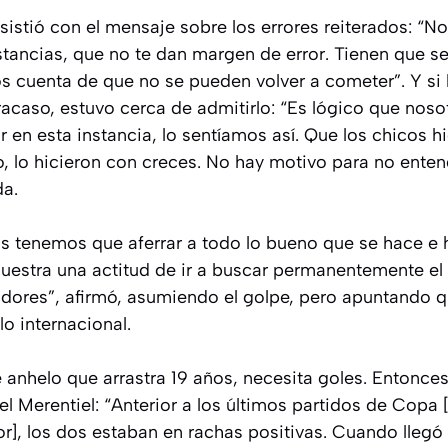
istió con el mensaje sobre los errores reiterados: “N
stancias, que no te dan margen de error. Tienen que se
os cuenta de que no se pueden volver a cometer”. Y si
fracaso, estuvo cerca de admitirlo: “Es lógico que noso
 en esta instancia, lo sentíamos así. Que los chicos h
lo, lo hicieron con creces. No hay motivo para no ente
da.
s tenemos que aferrar a todo lo bueno que se hace e 
uestra una actitud de ir a buscar permanentemente el r
tadores”, afirmó, asumiendo el golpe, pero apuntando 
o internacional.
e anhelo que arrastra 19 años, necesita goles. Entonce
 Merentiel: “Anterior a los últimos partidos de Copa 
], los dos estaban en rachas positivas. Cuando llegó 