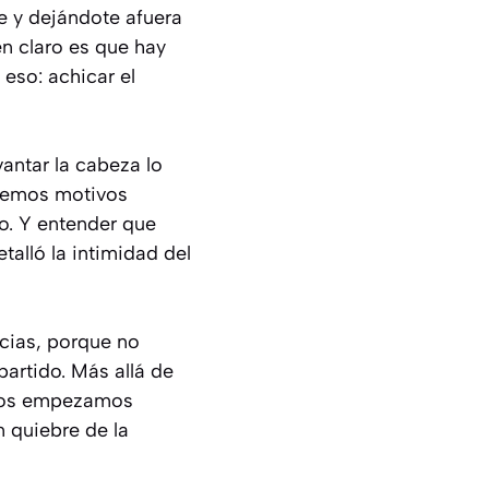
e y dejándote afuera
n claro es que hay
 eso: achicar el
antar la cabeza lo
enemos motivos
o. Y entender que
talló la intimidad del
ticias, porque no
artido. Más allá de
nutos empezamos
n quiebre de la