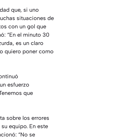
dad que, si uno
muchas situaciones de
tos con un gol que
mó: “En el minuto 30
zurda, es un claro
 lo quiero poner como
ontinuó
 un esfuerzo
. Tenemos que
a sobre los errores
 su equipo. En este
ncionó: “No se