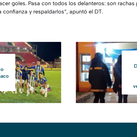
cer goles. Pasa con todos los delanteros: son rachas 
a confianza y respaldarlos“, apuntó el DT.
D
zo
haco
v