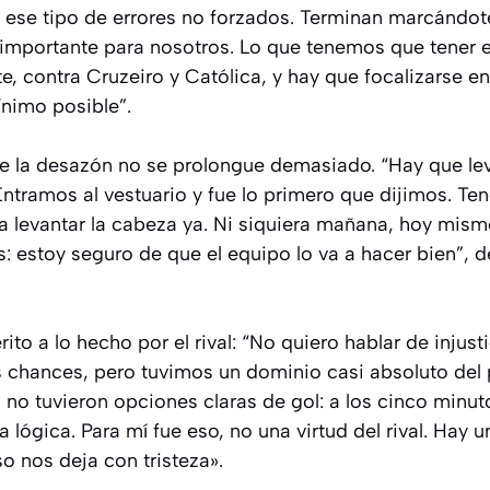
se tipo de errores no forzados. Terminan marcándot
mportante para nosotros. Lo que tenemos que tener e
te, contra Cruzeiro y Católica, y hay que focalizarse en
ínimo posible”.
 la desazón no se prolongue demasiado. “Hay que lev
Entramos al vestuario y fue lo primero que dijimos. T
a levantar la cabeza ya. Ni siquiera mañana, hoy mism
: estoy seguro de que el equipo lo va a hacer bien”, de
rito a lo hecho por el rival: “No quiero hablar de injus
 chances, pero tuvimos un dominio casi absoluto del p
os no tuvieron opciones claras de gol: a los cinco mi
 lógica. Para mí fue eso, no una virtud del rival. Hay u
so nos deja con tristeza».