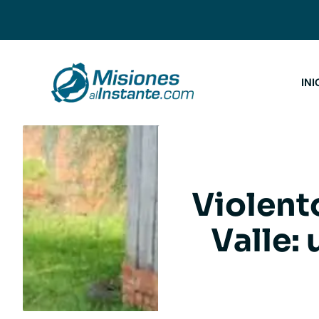
Saltar
al
contenido
INI
Violent
Valle: 