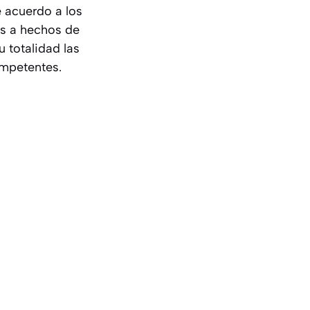
e acuerdo a los
os a hechos de
u totalidad las
ompetentes.