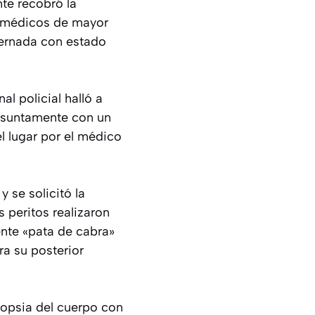
nte recobró la
os médicos de mayor
ternada con estado
al policial halló a
resuntamente con un
l lugar por el médico
 se solicitó la
s peritos realizaron
nte «pata de cabra»
a su posterior
utopsia del cuerpo con