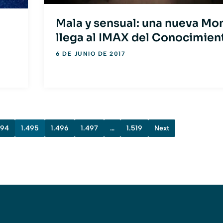
Mala y sensual: una nueva Mo
llega al IMAX del Conocimien
6 DE JUNIO DE 2017
494
1.495
1.496
1.497
…
1.519
Next