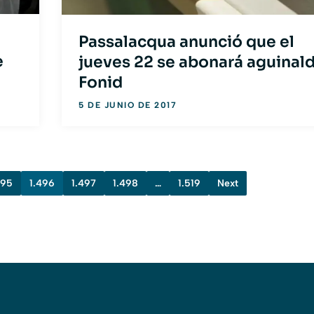
Passalacqua anunció que el
e
jueves 22 se abonará aguinald
Fonid
5 DE JUNIO DE 2017
495
1.496
1.497
1.498
…
1.519
Next