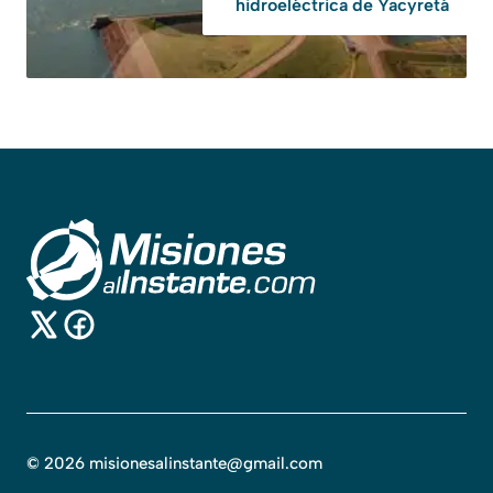
hidroeléctrica de Yacyretá
©
2026
misionesalinstante@gmail.com