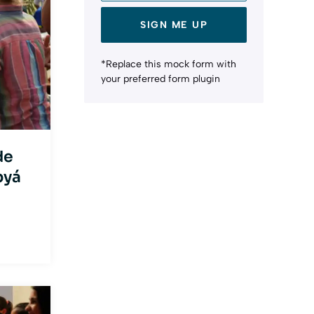
SIGN ME UP
*Replace this mock form with
your preferred form plugin
de
byá