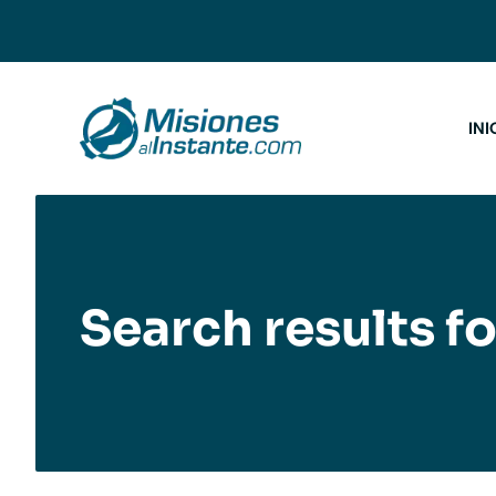
Saltar
al
contenido
INI
Search results fo