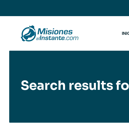
Saltar
al
contenido
INI
Search results fo