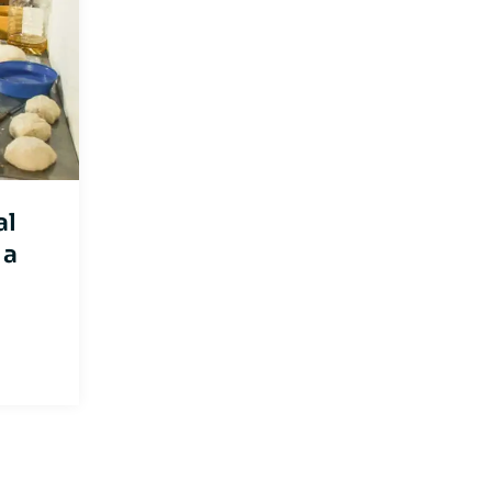
al
 a