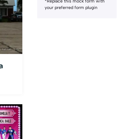
*Replace this mock form with
your preferred form plugin
a